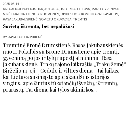
2025-06-14
AKTUALIOJI PUBLICISTIKA
,
AUTORIAI
,
ISTORIJA
,
LIETUVA
,
MANO GYVENIMAS
,
MINĖJIMAI
,
NAUJIENOS
,
NUOMONĖS, DISKUSIJOS, KOMENTARAI
,
PASAULIS
,
RASA JAKUBAUSKIENĖ
,
SOVIETŲ OKUPACIJA
,
TREMTIS
Sovietų ištremta, bet nepalūžusi
BY
RASA JAKUBAUSKIENĖ
Tremtinė Bronė Drumstienė. Rasos Jakubauskienės
nuotr. Pokalbis su Brone Drumstiene apie tremtį,
gyvenimą po jos ir tylų rūpestį atminimu Rasa
Jakubauskienė, Trakų rajono laikraštis „Trakų žemė”
Birželio 14-oji – Gedulo ir vilties diena – tai laikas,
kai Lietuva susimąsto apie skaudžius istorijos
vingius, apie šimtus tūkstančių išvežtų, ištremtų,
prarastų. Tai diena, kai tylos akimirkos...