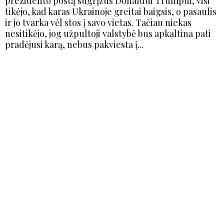
prezidento postą sugrįžus Donaldui Trumpui, visi
tikėjo, kad karas Ukrainoje greitai baigsis, o pasaulis
ir jo tvarka vėl stos į savo vietas. Tačiau niekas
nesitikėjo, jog užpultoji valstybė bus apkaltina pati
pradėjusi karą, nebus pakviesta į...