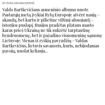
BY
RASA JAKUBAUSKIENĖ
Valdo Bartkevičiaus asmeninio albumo nuotr.
Pastarųjų metų įvykiai Rytų Europoje atvėrė naują –
skaudų, bet kartu ir pilietine viltimi alsuojantį –
istorijos puslapį. Rusijos pradėtas plataus masto
karas prieš Ukrainą ne tik sukrėtė tarptautinę
bendruomenę, bet ir pažadino visuomeninę sąmonę
Lietuvoje. Vienas iš ryškių pavyzdžių – Valdas
Bartkevičius, lietuvis savanoris, kuris, nebijodamas
pavojų, nuolat keliauja...