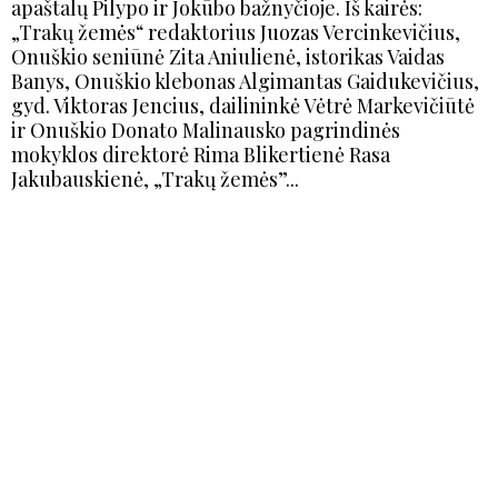
apaštalų Pilypo ir Jokūbo bažnyčioje. Iš kairės:
„Trakų žemės“ redaktorius Juozas Vercinkevičius,
Onuškio seniūnė Zita Aniulienė, istorikas Vaidas
Banys, Onuškio klebonas Algimantas Gaidukevičius,
gyd. Viktoras Jencius, dailininkė Vėtrė Markevičiūtė
ir Onuškio Donato Malinausko pagrindinės
mokyklos direktorė Rima Blikertienė Rasa
Jakubauskienė, „Trakų žemės”...