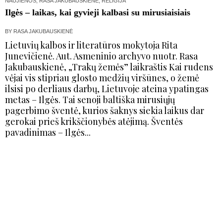
NAUJIENOS
,
RASA JAKUBAUSKIENĖ
,
RELIGIJA
Ilgės – laikas, kai gyvieji kalbasi su mirusiaisiais
BY
RASA JAKUBAUSKIENĖ
Lietuvių kalbos ir literatūros mokytoja Rita
Junevičienė. Aut. Asmeninio archyvo nuotr. Rasa
Jakubauskienė, „Trakų žemės” laikraštis Kai rudens
vėjai vis stipriau glosto medžių viršūnes, o žemė
ilsisi po derliaus darbų, Lietuvoje ateina ypatingas
metas – Ilgės. Tai senoji baltiška mirusiųjų
pagerbimo šventė, kurios šaknys siekia laikus dar
gerokai prieš krikščionybės atėjimą. Šventės
pavadinimas – Ilgės...