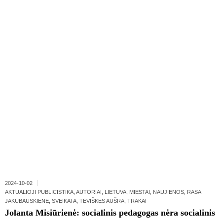
2024-10-02
AKTUALIOJI PUBLICISTIKA
,
AUTORIAI
,
LIETUVA
,
MIESTAI
,
NAUJIENOS
,
RASA
JAKUBAUSKIENĖ
,
SVEIKATA
,
TĖVIŠKĖS AUŠRA
,
TRAKAI
Jolanta Misiūrienė: socialinis pedagogas nėra socialinis