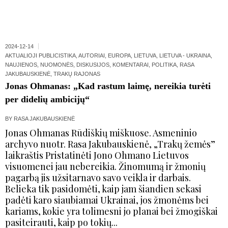
2024-12-14
AKTUALIOJI PUBLICISTIKA
,
AUTORIAI
,
EUROPA
,
LIETUVA
,
LIETUVA - UKRAINA
,
NAUJIENOS
,
NUOMONĖS, DISKUSIJOS, KOMENTARAI
,
POLITIKA
,
RASA
JAKUBAUSKIENĖ
,
TRAKŲ RAJONAS
Jonas Ohmanas: „Kad rastum laimę, nereikia turėti
per didelių ambicijų“
BY
RASA JAKUBAUSKIENĖ
Jonas Ohmanas Rūdiškių miškuose. Asmeninio
archyvo nuotr. Rasa Jakubauskienė, „Trakų žemės”
laikraštis Pristatinėti Jono Ohmano Lietuvos
visuomenei jau nebereikia. Žinomumą ir žmonių
pagarbą jis užsitarnavo savo veikla ir darbais.
Belieka tik pasidomėti, kaip jam šiandien sekasi
padėti karo siaubiamai Ukrainai, jos žmonėms bei
kariams, kokie yra tolimesni jo planai bei žmogiškai
pasiteirauti, kaip po tokių...