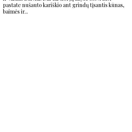
pastate nušauto kariškio ant grindų tįsantis kūnas,
baimės ir...