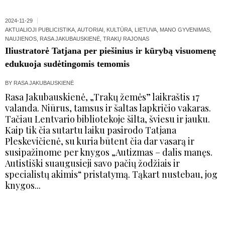
2024-11-29
AKTUALIOJI PUBLICISTIKA
,
AUTORIAI
,
KULTŪRA
,
LIETUVA
,
MANO GYVENIMAS
,
NAUJIENOS
,
RASA JAKUBAUSKIENĖ
,
TRAKŲ RAJONAS
Iliustratorė Tatjana per piešinius ir kūrybą visuomenę
edukuoja sudėtingomis temomis
BY
RASA JAKUBAUSKIENĖ
Rasa Jakubauskienė, „Trakų žemės” laikraštis 17
valanda. Niūrus, tamsus ir šaltas lapkričio vakaras.
Tačiau Lentvario bibliotekoje šilta, šviesu ir jauku.
Kaip tik čia sutartu laiku pasirodo Tatjana
Pleskevičienė, su kuria būtent čia dar vasarą ir
susipažinome per knygos „Autizmas – dalis manęs.
Autistiški suaugusieji savo pačių žodžiais ir
specialistų akimis“ pristatymą. Tąkart nustebau, jog
knygos...