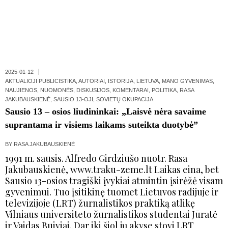
2025-01-12
AKTUALIOJI PUBLICISTIKA
,
AUTORIAI
,
ISTORIJA
,
LIETUVA
,
MANO GYVENIMAS
,
NAUJIENOS
,
NUOMONĖS, DISKUSIJOS, KOMENTARAI
,
POLITIKA
,
RASA
JAKUBAUSKIENĖ
,
SAUSIO 13-OJI
,
SOVIETŲ OKUPACIJA
Sausio 13 – osios liudininkai: „Laisvė nėra savaime
suprantama ir visiems laikams suteikta duotybė”
BY
RASA JAKUBAUSKIENĖ
1991 m. sausis. Alfredo Girdziušo nuotr. Rasa
Jakubauskienė, www.traku-zeme.lt Laikas eina, bet
Sausio 13-osios tragiški įvykiai atmintin įsirėžė visam
gyvenimui. Tuo įsitikinę tuomet Lietuvos radijuje ir
televizijoje (LRT) žurnalistikos praktiką atlikę
Vilniaus universiteto žurnalistikos studentai Jūratė
ir Vaidas Buiviai. Dar iki šiol jų akyse stovi LRT