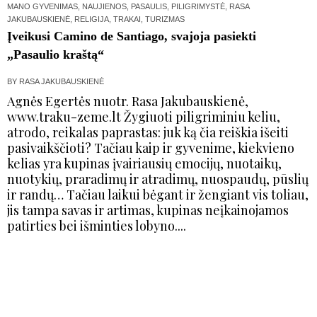
MANO GYVENIMAS
,
NAUJIENOS
,
PASAULIS
,
PILIGRIMYSTĖ
,
RASA
JAKUBAUSKIENĖ
,
RELIGIJA
,
TRAKAI
,
TURIZMAS
Įveikusi Camino de Santiago, svajoja pasiekti
„Pasaulio kraštą“
BY
RASA JAKUBAUSKIENĖ
Agnės Egertės nuotr. Rasa Jakubauskienė,
www.traku-zeme.lt Žygiuoti piligriminiu keliu,
atrodo, reikalas paprastas: juk ką čia reiškia išeiti
pasivaikščioti? Tačiau kaip ir gyvenime, kiekvieno
kelias yra kupinas įvairiausių emocijų, nuotaikų,
nuotykių, praradimų ir atradimų, nuospaudų, pūslių
ir randų… Tačiau laikui bėgant ir žengiant vis toliau,
jis tampa savas ir artimas, kupinas neįkainojamos
patirties bei išminties lobyno....