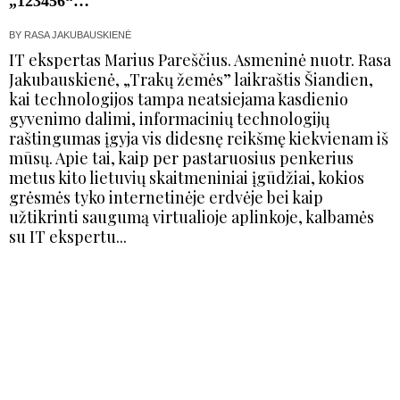
„123456“…
BY
RASA JAKUBAUSKIENĖ
IT ekspertas Marius Pareščius. Asmeninė nuotr. Rasa
Jakubauskienė, „Trakų žemės” laikraštis Šiandien,
kai technologijos tampa neatsiejama kasdienio
gyvenimo dalimi, informacinių technologijų
raštingumas įgyja vis didesnę reikšmę kiekvienam iš
mūsų. Apie tai, kaip per pastaruosius penkerius
metus kito lietuvių skaitmeniniai įgūdžiai, kokios
grėsmės tyko internetinėje erdvėje bei kaip
užtikrinti saugumą virtualioje aplinkoje, kalbamės
su IT ekspertu...