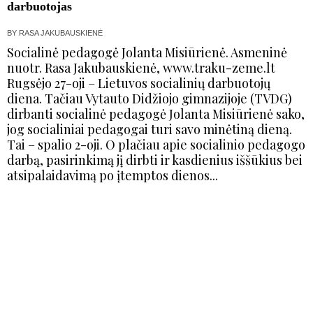
darbuotojas
BY
RASA JAKUBAUSKIENĖ
Socialinė pedagogė Jolanta Misiūrienė. Asmeninė
nuotr. Rasa Jakubauskienė, www.traku-zeme.lt
Rugsėjo 27-oji – Lietuvos socialinių darbuotojų
diena. Tačiau Vytauto Didžiojo gimnazijoje (TVDG)
dirbanti socialinė pedagogė Jolanta Misiūrienė sako,
jog socialiniai pedagogai turi savo minėtiną dieną.
Tai – spalio 2-oji. O plačiau apie socialinio pedagogo
darbą, pasirinkimą jį dirbti ir kasdienius iššūkius bei
atsipalaidavimą po įtemptos dienos...