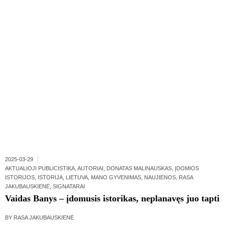
2025-03-29
AKTUALIOJI PUBLICISTIKA
,
AUTORIAI
,
DONATAS MALINAUSKAS
,
ĮDOMIOS
ISTORIJOS
,
ISTORIJA
,
LIETUVA
,
MANO GYVENIMAS
,
NAUJIENOS
,
RASA
JAKUBAUSKIENĖ
,
SIGNATARAI
Vaidas Banys – įdomusis istorikas, neplanavęs juo tapti
BY
RASA JAKUBAUSKIENĖ