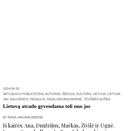
2024-09-30
AKTUALIOJI PUBLICISTIKA
,
AUTORIAI
,
IŠEIVIJA
,
KULTŪRA
,
LIETUVA
,
LIETUVA -
JAV
,
NAUJIENOS
,
PASAULIS
,
RASA JAKUBAUSKIENĖ
,
TĖVIŠKĖS AUŠRA
Lietuvą atrado gyvendama toli nuo jos
BY
RASA JAKUBAUSKIENĖ
Iš kairės: Ana, Dmitrijus, Markas, Živilė ir Ugnė.