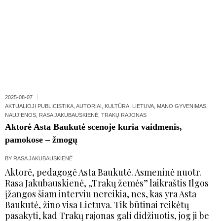
2025-08-07
AKTUALIOJI PUBLICISTIKA
,
AUTORIAI
,
KULTŪRA
,
LIETUVA
,
MANO GYVENIMAS
,
NAUJIENOS
,
RASA JAKUBAUSKIENĖ
,
TRAKŲ RAJONAS
Aktorė Asta Baukutė scenoje kuria vaidmenis,
pamokose – žmogų
BY
RASA JAKUBAUSKIENĖ
Aktorė, pedagogė Asta Baukutė. Asmeninė nuotr.
Rasa Jakubauskienė, „Trakų žemės” laikraštis Ilgos
įžangos šiam interviu nereikia, nes, kas yra Asta
Baukutė, žino visa Lietuva. Tik būtinai reikėtų
pasakyti, kad Trakų rajonas gali didžiuotis, jog ji be