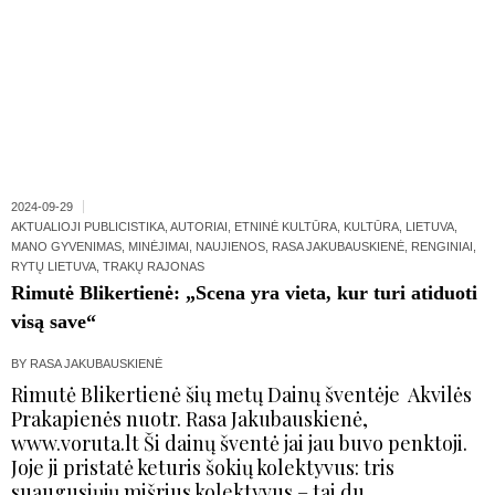
2024-09-29
AKTUALIOJI PUBLICISTIKA
,
AUTORIAI
,
ETNINĖ KULTŪRA
,
KULTŪRA
,
LIETUVA
,
MANO GYVENIMAS
,
MINĖJIMAI
,
NAUJIENOS
,
RASA JAKUBAUSKIENĖ
,
RENGINIAI
,
RYTŲ LIETUVA
,
TRAKŲ RAJONAS
Rimutė Blikertienė: „Scena yra vieta, kur turi atiduoti
visą save“
BY
RASA JAKUBAUSKIENĖ
Rimutė Blikertienė šių metų Dainų šventėje Akvilės
Prakapienės nuotr. Rasa Jakubauskienė,
www.voruta.lt Ši dainų šventė jai jau buvo penktoji.
Joje ji pristatė keturis šokių kolektyvus: tris
suaugusiųjų mišrius kolektyvus – tai du