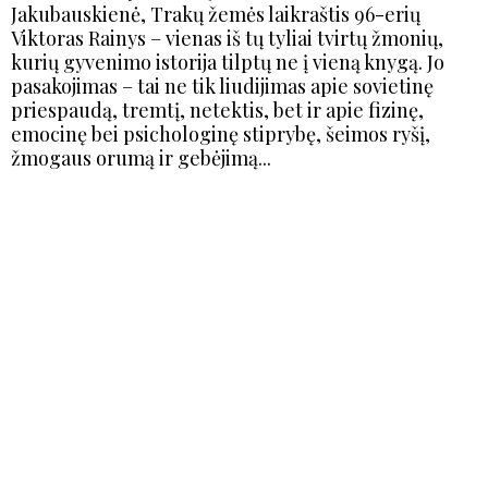
Jakubauskienė, Trakų žemės laikraštis 96-erių
Viktoras Rainys – vienas iš tų tyliai tvirtų žmonių,
kurių gyvenimo istorija tilptų ne į vieną knygą. Jo
pasakojimas – tai ne tik liudijimas apie sovietinę
priespaudą, tremtį, netektis, bet ir apie fizinę,
emocinę bei psichologinę stiprybę, šeimos ryšį,
žmogaus orumą ir gebėjimą...