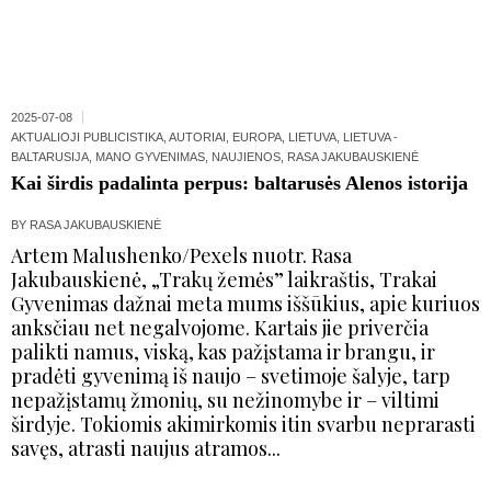
2025-07-08
AKTUALIOJI PUBLICISTIKA
,
AUTORIAI
,
EUROPA
,
LIETUVA
,
LIETUVA -
BALTARUSIJA
,
MANO GYVENIMAS
,
NAUJIENOS
,
RASA JAKUBAUSKIENĖ
Kai širdis padalinta perpus: baltarusės Alenos istorija
BY
RASA JAKUBAUSKIENĖ
Artem Malushenko/Pexels nuotr. Rasa
Jakubauskienė, „Trakų žemės” laikraštis, Trakai
Gyvenimas dažnai meta mums iššūkius, apie kuriuos
anksčiau net negalvojome. Kartais jie priverčia
palikti namus, viską, kas pažįstama ir brangu, ir
pradėti gyvenimą iš naujo – svetimoje šalyje, tarp
nepažįstamų žmonių, su nežinomybe ir – viltimi
širdyje. Tokiomis akimirkomis itin svarbu neprarasti
savęs, atrasti naujus atramos...