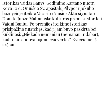
Istorikas Vaidas Banys. Gedimino Kartano nuotr.
Kovo 10 d. Onuškio Šv. apaštalų Pilypo ir Jokūbo
bažnyčioje įteikta Vasario 16-osios Akto signataro
Donato Juozo Malinausko kultūros premija istorikui
Vaidui Baniui. Po premijos įteikimo istorikas
prisipažino nustebęs, kad ji jam buvo paskirta bei
kuklinosi: „Niekada nemaniau (nemanau ir dabar),
kad tokio apdovanojimo esu vertas“. Kviečiame iš
arčiau...