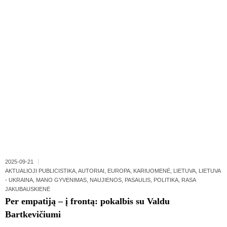
2025-09-21
AKTUALIOJI PUBLICISTIKA
,
AUTORIAI
,
EUROPA
,
KARIUOMENĖ
,
LIETUVA
,
LIETUVA
- UKRAINA
,
MANO GYVENIMAS
,
NAUJIENOS
,
PASAULIS
,
POLITIKA
,
RASA
JAKUBAUSKIENĖ
Per empatiją – į frontą: pokalbis su Valdu
Bartkevičiumi