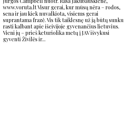
Jurgos Campbell nuotr. Rasa Jakubauskienė,
www.voruta.lt Visur gerai, kur mūsų nėra – rodos,
sena ir jau kiek nuvalkiota, visiems gerai
suprantama frazė. Vis tik taiklesnę už ją būtų sunku
rasti kalbant apie išeivijoje gyvenančius lietuvius.
Vieni jų – prieš keturiolika metų į JAV išvykusi
gyventi Živilės ir...