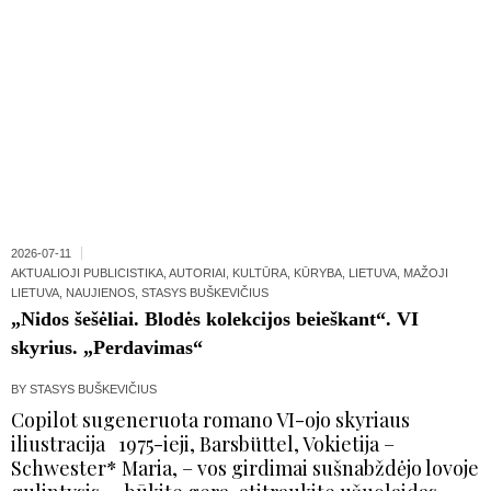
2026-07-11
AKTUALIOJI PUBLICISTIKA
,
AUTORIAI
,
KULTŪRA
,
KŪRYBA
,
LIETUVA
,
MAŽOJI
LIETUVA
,
NAUJIENOS
,
STASYS BUŠKEVIČIUS
„Nidos šešėliai. Blodės kolekcijos beieškant“. VI
skyrius. „Perdavimas“
BY
STASYS BUŠKEVIČIUS
Copilot sugeneruota romano VI-ojo skyriaus
iliustracija 1975-ieji, Barsbüttel, Vokietija –
Schwester* Maria, – vos girdimai sušnabždėjo lovoje