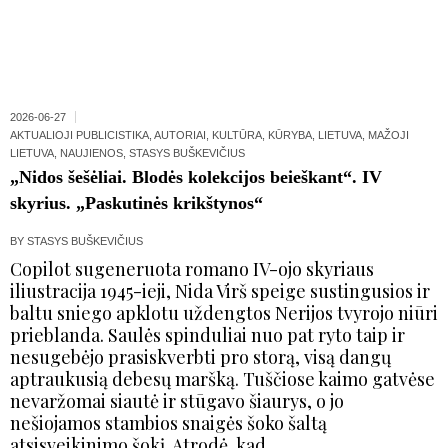
2026-06-27
AKTUALIOJI PUBLICISTIKA
,
AUTORIAI
,
KULTŪRA
,
KŪRYBA
,
LIETUVA
,
MAŽOJI
LIETUVA
,
NAUJIENOS
,
STASYS BUŠKEVIČIUS
„Nidos šešėliai. Blodės kolekcijos beieškant“. IV
skyrius. „Paskutinės krikštynos“
BY
STASYS BUŠKEVIČIUS
Copilot sugeneruota romano IV-ojo skyriaus
iliustracija 1945-ieji, Nida Virš speige sustingusios ir
baltu sniego apklotu uždengtos Nerijos tvyrojo niūri
prieblanda. Saulės spinduliai nuo pat ryto taip ir
nesugebėjo prasiskverbti pro storą, visą dangų
aptraukusią debesų maršką. Tuščiose kaimo gatvėse
nevaržomai siautė ir stūgavo šiaurys, o jo
nešiojamos stambios snaigės šoko šaltą
atsisveikinimo šokį. Atrodė, kad...