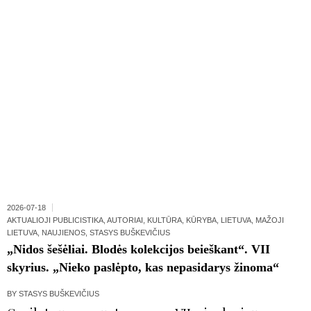
2026-07-18
AKTUALIOJI PUBLICISTIKA
,
AUTORIAI
,
KULTŪRA
,
KŪRYBA
,
LIETUVA
,
MAŽOJI
LIETUVA
,
NAUJIENOS
,
STASYS BUŠKEVIČIUS
„Nidos šešėliai. Blodės kolekcijos beieškant“. VII
skyrius. „Nieko paslėpto, kas nepasidarys žinoma“
BY
STASYS BUŠKEVIČIUS