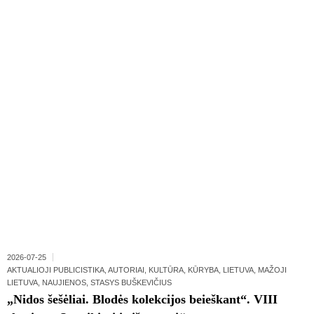
2026-07-25
AKTUALIOJI PUBLICISTIKA
,
AUTORIAI
,
KULTŪRA
,
KŪRYBA
,
LIETUVA
,
MAŽOJI
LIETUVA
,
NAUJIENOS
,
STASYS BUŠKEVIČIUS
„Nidos šešėliai. Blodės kolekcijos beieškant“. VIII