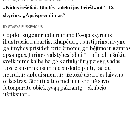
LIETUVA
,
NAUJIENOS
,
STASYS BUŠKEVIČIUS
„Nidos šešėliai. Blodės kolekcijos beieškant“. IX
skyrius. „Apsisprendimas“
BY
STASYS BUŠKEVIČIUS
Copilot sugeneruota romano IX-ojo skyriaus
iliustracija Dabartis, Klaipėda „…sustiprins laivyno
galimybes prisidėti prie žmonių gelbėjimo ir gamtos
apsaugos. Jūrinės valstybės labui!“ – oficialiu šūkiu
sveikinimo kalbą baigė Karinių jūrų pajėgų vadas.
Uoste susirinkusi minia suskato ploti, tačiau
netrukus aplodismentus užgožė užgrojęs laivyno
orkestras. Giedrius tuo metu nukreipė savo
fotoaparato objektyvą į pakrantę – skubėjo
užfiksuoti...