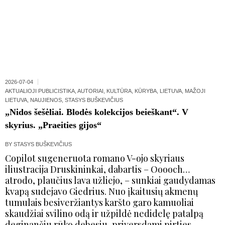
2026-07-04
AKTUALIOJI PUBLICISTIKA
,
AUTORIAI
,
KULTŪRA
,
KŪRYBA
,
LIETUVA
,
MAŽOJI
LIETUVA
,
NAUJIENOS
,
STASYS BUŠKEVIČIUS
„Nidos šešėliai. Blodės kolekcijos beieškant“. V
skyrius. „Praeities gijos“
BY
STASYS BUŠKEVIČIUS
Copilot sugeneruota romano V-ojo skyriaus
iliustracija Druskininkai, dabartis – Ooooch…
atrodo, plaučius lava užliejo, – sunkiai gaudydamas
kvapą sudejavo Giedrius. Nuo įkaitusių akmenų
tumulais besiveržiantys karšto garo kamuoliai
skaudžiai svilino odą ir užpildė nedidelę patalpą
deginančiu rūko debesiu, priversdami pirties