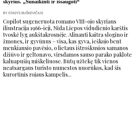
skyrius. „Sunaikinti ir išsaugoti“
BY
STASYS BUŠKEVIČIUS
Copilot sugeneruota romano VIII-ojo skyriaus
iliustracija 1966-ieji, Nida Liepos vidudienio karštis
tvoskė lyg aukštakrosnėje. Alinanti kaitra slogino ir
žmones, ir gyvūnus – visa, kas gyva, ieškojo bent
menkiausio pavėsio, o lietaus ištroškusios samanos
džiūvo ir geltonavo, virsdamos sauso parako paklote
kalnapušių miškeliuose. Būtų užtekę tik vienos
neatsargaus turisto numestos nuorūkos, kad šis
kurortinis rojaus kampelis...