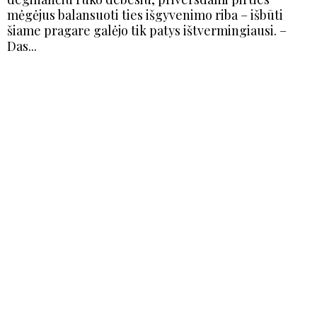
mėgėjus balansuoti ties išgyvenimo riba – išbūti
šiame pragare galėjo tik patys ištvermingiausi. –
Das...