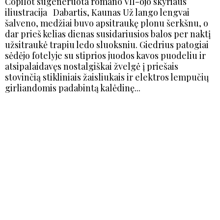
Copilot sugeneruota romano VII-ojo skyriaus
iliustracija Dabartis, Kaunas Už lango lengvai
šalveno, medžiai buvo apsitraukę plonu šerkšnu, o
dar prieš kelias dienas susidariusios balos per naktį
užsitraukė trapiu ledo sluoksniu. Giedrius patogiai
sėdėjo fotelyje su stiprios juodos kavos puodeliu ir
atsipalaidavęs nostalgiškai žvelgė į priešais
stovinčią stikliniais žaisliukais ir elektros lempučių
girliandomis padabintą kalėdinę...