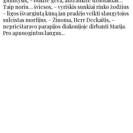
gulintysis, – būkite gera, atitraukite užuolaidas…
Taip noriu… šviesos, – vyriškis sunkiai rinko žodžius
– ligos išvargintą kūną jau pradėjo veikti slaugytojos
suleistas morfijus. – Žinoma, Herr Deckaitis, –
neprieštaravo parapijos diakonijoje dirbanti Marija.
Pro apnuogintus langus...