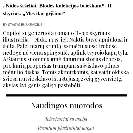
„Nidos šešėliai. Blodės kolekcijos beieškant“. II
skyrius. „Mes dar grįšime“
BY
STASYS BUŠKEVIČIUS
Copilot sugeneruota romano II-ojo skyriaus
iliustracija Nida, 1945-ieji Naktis buvo apniukusi ir
šalta. Palei marių krantą išsimėčiusiose trobose
nedegė nė viena spingsulė, aplink tvyrojo kapų tyla.
Atšiaurus suominis ginė dangumi storus debesis,
pro kurių properšas trumpam sušvisdavo pilnas
mėnulio diskas. Tomis akimirkomis, kai vaiduokliška
šviesa nutvieskdavo ištuštėjusią žvejų gyvenvietę,
akylas žvilgsnis galėjo pastebėti...
Naudingos nuorodos
Televizoriai su akcija
Premium plastikiniai langai