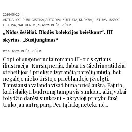
2026-06-20
AKTUALIOJI PUBLICISTIKA
,
AUTORIAI
,
KULTŪRA
,
KŪRYBA
,
LIETUVA
,
MAŽOJI
LIETUVA
,
NAUJIENOS
,
STASYS BUŠKEVIČIUS
„Nidos šešėliai. Blodės kolekcijos beieškant“. III
skyrius. „Susijungimas“
BY
STASYS BUŠKEVIČIUS
Copilot sugeneruota romano III-ojo skyriaus
iliustracija Kuršių nerija, dabartis Giedrius atidžiai
stebeilijosi į priekyje tvyrančią paryčių miglą, bet
negalėjo nieko tirštoje prieblandoje įžvelgti.
Tamsiausia valanda visad būna prieš aušrą. Pajuto,
kad išlaikyti budrumą tampa vis sunkiau, akių vokai
tolydžio darėsi sunkesni – aktyvioji pratybų fazė
truko jau antrą parą. Per tą laiką neteko nė...